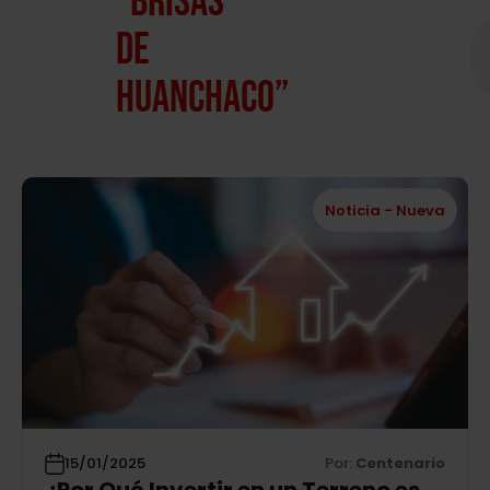
“Brisas
de
Huanchaco”
Noticia - Nueva
15/01/2025
Por:
Centenario