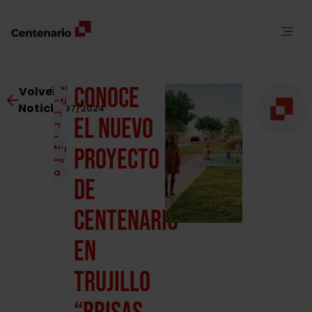
Conoce
N
Volver a
oti
Noticias
15/07/2024
ci
el nuevo
a
-
Nu
proyecto
ev
a
de
Centenario
en
Trujillo