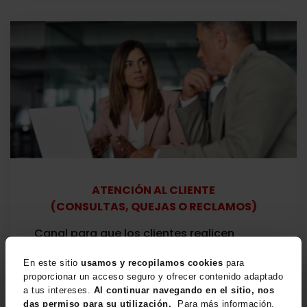
ATENCIÓN AL CLIENTE
(CONSULTAS, QUEJAS O RECLAMOS)
Canal para que los clientes realicen
consultas, quejas o reclamos sobre
En este sitio
usamos y recopilamos cookies
para
nuestros productos o servicios. Te
proporcionar un acceso seguro y ofrecer contenido adaptado
brindaremos la orientación necesaria.
a tus intereses.
Al continuar navegando en el sitio, nos
das permiso para su utilización.
Para más información,