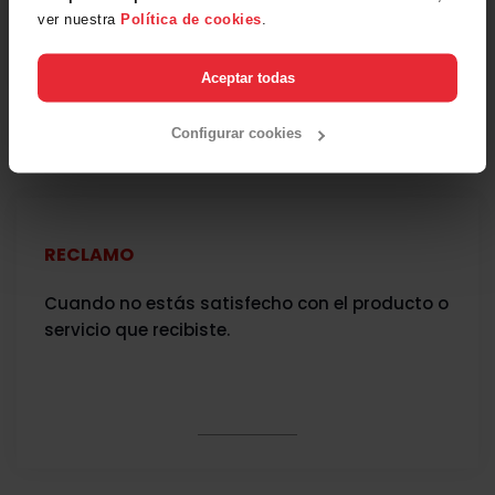
Aquí
ver nuestra
Política de cookies
.
Aceptar todas
Configurar cookies
¿Cuál es la diferencia?
RECLAMO
Cuando no estás satisfecho con el producto o
servicio que recibiste.